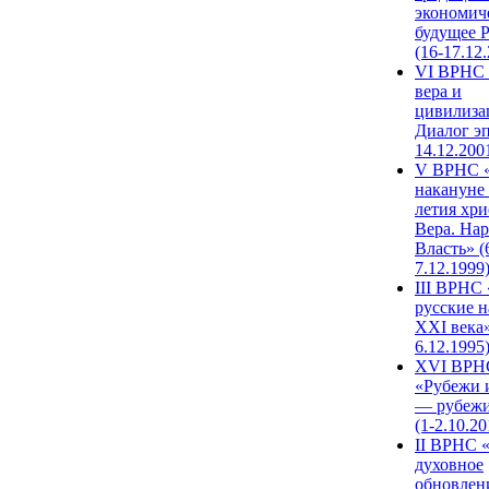
экономич
будущее 
(16-17.12
VI ВРНС 
вера и
цивилиза
Диалог эп
14.12.200
V ВРНС «
накануне 
летия хри
Вера. Нар
Власть» (
7.12.1999
III ВРНС 
русские н
XXI века»
6.12.1995
XVI ВРН
«Рубежи 
— рубежи
(1-2.10.20
II ВРНС 
духовное
обновлен