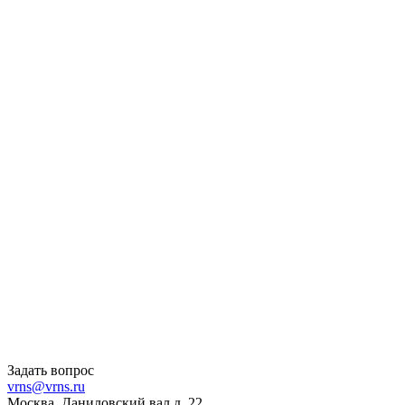
Задать вопрос
vrns@vrns.ru
Москва, Даниловский вал д. 22