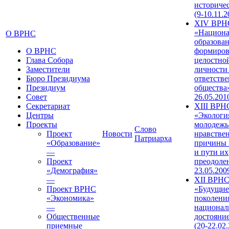
историче
(9-10.11.2
XIV ВРН
«Национа
О ВРНС
образован
О ВРНС
формиров
Глава Собора
целостно
Заместители
личности
Бюро Президиума
ответств
Президиум
общества»
Совет
26.05.201
Секретариат
XIII ВРН
Центры
«Экологи
Проекты
молодежь
Слово
Проект
Новости
нравстве
Патриарха
«Образование»
причины 
—
и пути их
Проект
преодолен
«Демография»
23.05.200
—
XII ВРН
Проект ВРНС
«Будущие
«Экономика»
поколени
—
национал
Общественные
достояни
приемные
(20-22.02