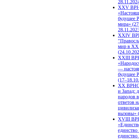
28.11.202
XXV ВР
«Настоящ
будущее 
мира» (27
28.11.202
XXIV В
"Правосл
мир в XXI
(24.10.20
XXIII В
«Народос
— настоя
будущее 
(17–18.10
XX ВРНС
и Запад: 
народов в
ответов н
цивилиза
вызовы» (
XVIII В
«Единств
единство 
единство