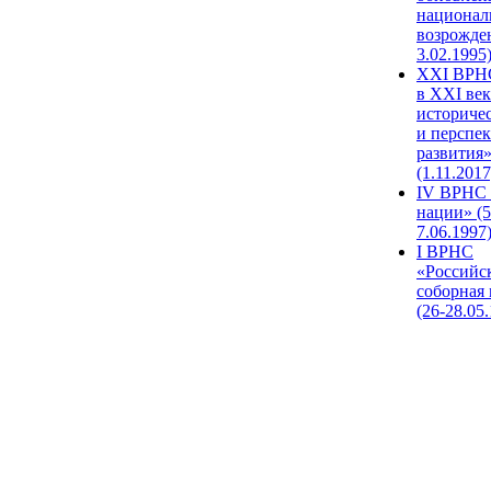
национал
возрожде
3.02.1995
XХI ВРНС
в XXI век
историче
и перспе
развития
(1.11.2017
IV ВРНС 
нации» (5
7.06.1997
I ВРНС
«Российс
соборная
(26-28.05