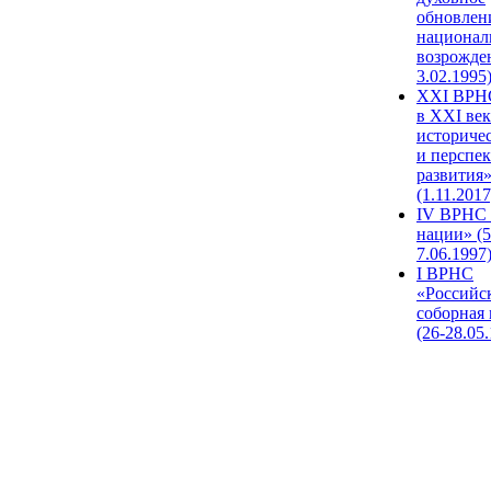
обновлен
национал
возрожде
3.02.1995
XХI ВРНС
в XXI век
историче
и перспе
развития
(1.11.2017
IV ВРНС 
нации» (5
7.06.1997
I ВРНС
«Российс
соборная
(26-28.05