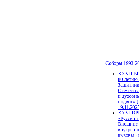
Соборы 1993-2
ХХVII В
80-летию
Защитни
Отечеств
и духовн
подвиг» (
19.11.202
XXVI В
«Русский
Внешние
внутренн
вызовы» (