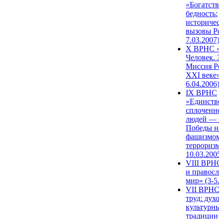
«Богатств
бедность:
историче
вызовы Ро
7.03.2007
X ВРНС «
Человек. 
Миссия Р
XXI веке»
6.04.2006
IX ВРНС
«Единств
сплоченн
людей — 
Победы н
фашизмом
терроризм
10.03.200
VIII ВРН
и правос
мир» (3-5
VII ВРНС
труд: дух
культурн
традиции