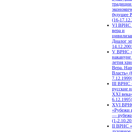
традиции
экономич
будущее 
(16-17.12
VI ВРНС 
вера и
цивилиза
Диалог эп
14.12.200
V ВРНС «
накануне 
летия хри
Вера. Нар
Власть» (
7.12.1999
III ВРНС 
русские н
XXI века»
6.12.1995
XVI ВРН
«Рубежи 
— рубежи
(1-2.10.20
II ВРНС 
духовное