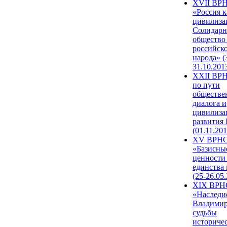
XVII ВР
«Россия к
цивилиза
Солидарн
общество
российск
народа» (
31.10.201
XXII ВРН
по пути
обществе
диалога и
цивилиза
развития
(01.11.201
XV ВРН
«Базисны
ценности
единства
(25-26.05.
XIX ВРН
«Наследи
Владимир
судьбы
историче