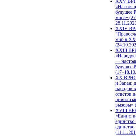
XXV ВР
«Настоящ
будущее 
мира» (27
28.11.202
XXIV В
"Правосл
мир в XXI
(24.10.20
XXIII В
«Народос
— настоя
будущее 
(17–18.10
XX ВРНС
и Запад: 
народов в
ответов н
цивилиза
вызовы» (
XVIII В
«Единств
единство 
единство
(11.11.201