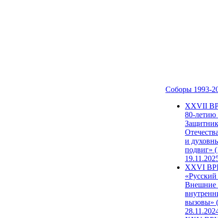
Соборы 1993-2
ХХVII В
80-летию
Защитни
Отечеств
и духовн
подвиг» (
19.11.202
XXVI В
«Русский
Внешние
внутренн
вызовы» (
28.11.202