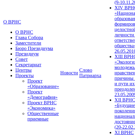
(9-10.11.2
XIV ВРН
«Национа
образован
О ВРНС
формиров
целостно
О ВРНС
личности
Глава Собора
ответств
Заместители
общества»
Бюро Президиума
26.05.201
Президиум
XIII ВРН
Совет
«Экологи
Секретариат
молодежь
Центры
Слово
Новости
нравстве
Проекты
Патриарха
причины 
Проект
и пути их
«Образование»
преодолен
Проект
23.05.200
«Демография»
XII ВРН
Проект ВРНС
«Будущие
«Экономика»
поколени
Общественные
национал
приемные
достояни
(20-22.02
XI ВРНС