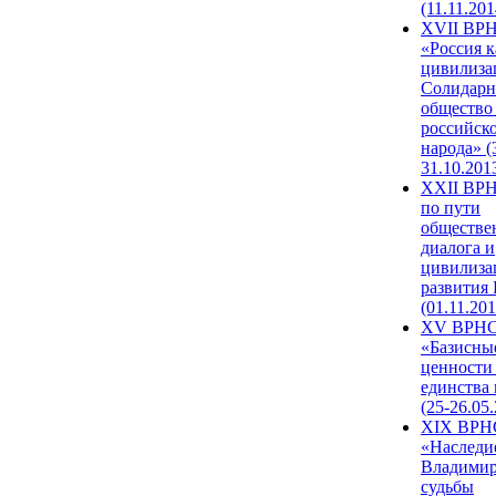
(11.11.201
XVII ВР
«Россия к
цивилиза
Солидарн
общество
российск
народа» (
31.10.201
XXII ВРН
по пути
обществе
диалога и
цивилиза
развития
(01.11.201
XV ВРН
«Базисны
ценности
единства
(25-26.05.
XIX ВРН
«Наследи
Владимир
судьбы