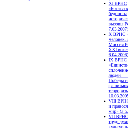
XI ВРНС
«Богатств
бедность:
историче
вызовы Ро
7.03.2007
X ВРНС «
Человек. 
Миссия Р
XXI веке»
6.04.2006
IX ВРНС
«Единств
сплоченн
людей — 
Победы н
фашизмом
терроризм
10.03.200
VIII ВРН
и правос
мир» (3-5
VII ВРНС
труд: дух
культурн